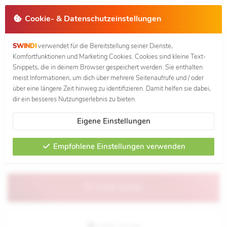
Navig
Cookie- & Datenschutzeinstellungen
Kontakt
SWINDI
verwendet für die Bereitstellung seiner Dienste,
Komfortfunktionen und Marketing Cookies. Cookies sind kleine Text-
Snippets, die in deinem Browser gespeichert werden. Sie enthalten
Fehler melden
meist Informationen, um dich über mehrere Seitenaufrufe und / oder
über eine längere Zeit hinweg zu identifizieren. Damit helfen sie dabei,
dir ein besseres Nutzungserlebnis zu bieten.
Neue Funktion vorschlagen
Eigene Einstellungen
Empfohlene Einstellungen verwenden
Verbesserung vorschlagen
Inhalt melden
Hilfe / Frage