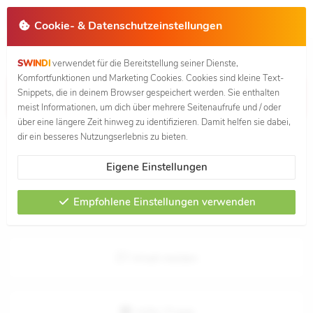
Navig
Cookie- & Datenschutzeinstellungen
Kontakt
SWINDI
verwendet für die Bereitstellung seiner Dienste,
Komfortfunktionen und Marketing Cookies. Cookies sind kleine Text-
Snippets, die in deinem Browser gespeichert werden. Sie enthalten
Fehler melden
meist Informationen, um dich über mehrere Seitenaufrufe und / oder
über eine längere Zeit hinweg zu identifizieren. Damit helfen sie dabei,
dir ein besseres Nutzungserlebnis zu bieten.
Neue Funktion vorschlagen
Eigene Einstellungen
Empfohlene Einstellungen verwenden
Verbesserung vorschlagen
Inhalt melden
Hilfe / Frage